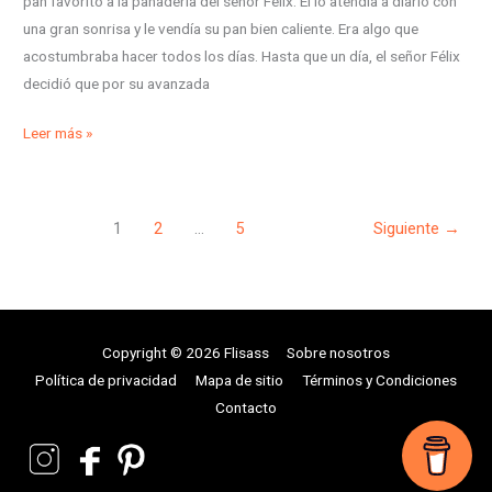
pan favorito a la panadería del señor Félix. El lo atendía a diario con
una gran sonrisa y le vendía su pan bien caliente. Era algo que
acostumbraba hacer todos los días. Hasta que un día, el señor Félix
decidió que por su avanzada
Leer más »
1
2
…
5
Siguiente
→
Copyright © 2026 Flisass
Sobre nosotros
Política de privacidad
Mapa de sitio
Términos y Condiciones
Contacto