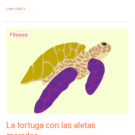
Leer más »
La
tortuga
con
las
aletas
moradas
La tortuga con las aletas