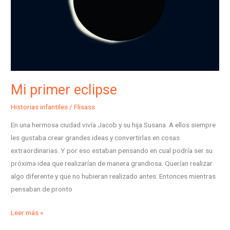
Mi primer eclipse
Historias infantiles
/
Flisass
En una hermosa ciudad vivía Jacob y su hija Susana. A ellos siempre
les gustaba crear grandes ideas y convertirlas en cosas
extraordinarias. Y por eso estaban pensando en cual podría ser su
próxima idea que realizarían de manera grandiosa. Querían realizar
algo diferente y que no hubieran realizado antes. Entonces mientras
pensaban de pronto
Leer más »