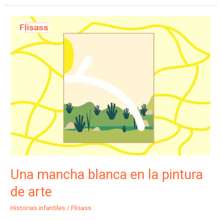
Una
mancha
blanca
en
la
pintura
de
arte
Una mancha blanca en la pintura
de arte
Historias infantiles
/
Flisass