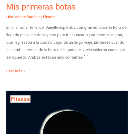
Mis primeras botas
Historias infantiles
/
Flisass
En una radiante tarde, Janelle esperaba con gran emoción la hora de
llegada del vuelo de su papa para ir a buscarlo junto con su mamá,
que regresaba a la ciudad luego de un largo viaje. Entonces cuando
se estaba acercando la hora de llegada del vuelo salieron camino al
aeropuerto. Ambas estaban muy contentas […]
Leer más »
Mi
primer
eclipse