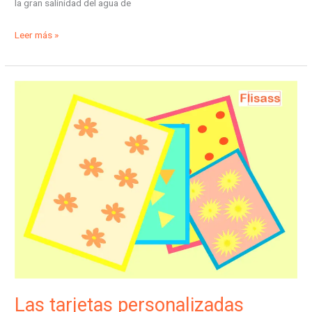
la gran salinidad del agua de
Leer más »
Las
tarjetas
personalizadas
pérdidas
Las tarjetas personalizadas