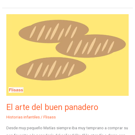
El
arte
del
buen
panadero
El arte del buen panadero
Historias infantiles
/
Flisass
Desde muy pequeño Matías siempre iba muy temprano a comprar su