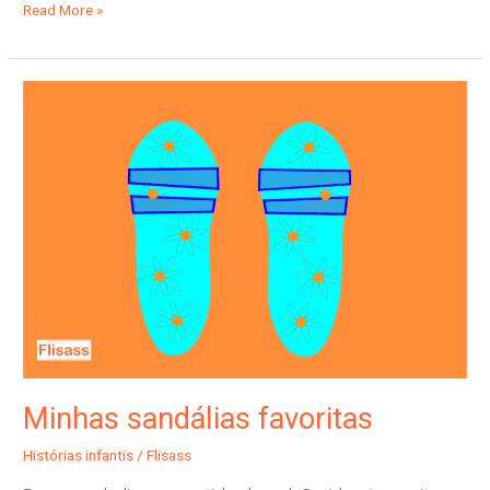
Read More »
Minhas
sandálias
favoritas
Minhas sandálias favoritas
Histórias infantis
/
Flisass