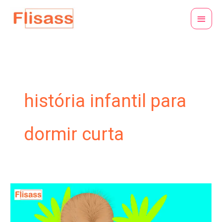
Ir
Menu
para
princi
o
conteúdo
história infantil para
dormir curta
Os
cocos
viajantes