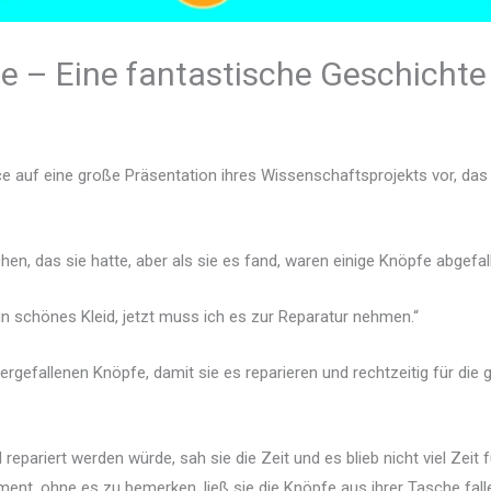
fe – Eine fantastische Geschichte
ce auf eine große Präsentation ihres Wissenschaftsprojekts vor, das
en, das sie hatte, aber als sie es fand, waren einige Knöpfe abgefal
ein schönes Kleid, jetzt muss ich es zur Reparatur nehmen.“
rgefallenen Knöpfe, damit sie es reparieren und rechtzeitig für die 
pariert werden würde, sah sie die Zeit und es blieb nicht viel Zeit fü
t, ohne es zu bemerken, ließ sie die Knöpfe aus ihrer Tasche fall