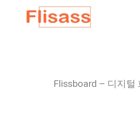
콘
텐
츠
로
건
너
뛰
기
Flissboard – 디