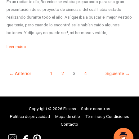
En un radiante día, Berenice se estaba preparando para una gran
presentación de su proyecto de ciencias, del cual había estado
realizando durante todo el año. Así que iba a buscar el mejor vestido
que tenía, pero cuando lo encontró se le habían caído algunos
botones. Y dijo «¡ay no puede ser!, mi hermoso vestido,
Leer más »
←
Anterior
1
2
3
4
Siguiente
→
Copyright © 2026 Flisass
Sobre nosotros
Política de privacidad
Mapa de sitio
Términos y Condiciones
Contacto