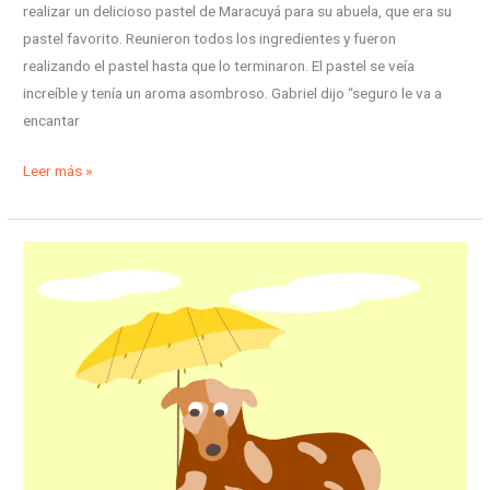
realizar un delicioso pastel de Maracuyá para su abuela, que era su
pastel favorito. Reunieron todos los ingredientes y fueron
realizando el pastel hasta que lo terminaron. El pastel se veía
increíble y tenía un aroma asombroso. Gabriel dijo “seguro le va a
encantar
Leer más »
El
perro
bajo
el
paraguas