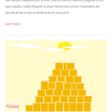
que viajaba, había llegado a unas hermosas zonas tropicales, en
donde el barco iba a detenerse en el puerto
Leer más »
La
gran
pila
de
cajas
–
una
maravillosa
historia