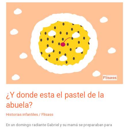
¿Y
donde
esta
el
pastel
de
la
abuela?
¿Y donde esta el pastel de la
abuela?
Historias infantiles
/
Flisass
En un domingo radiante Gabriel y su mamá se preparaban para