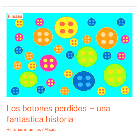
Los
botones
perdidos
–
una
fantástica
historia
Los botones perdidos – una
fantástica historia
Historias infantiles
/
Flisass