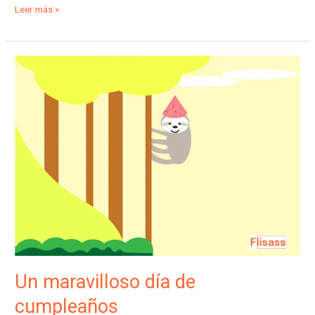
Leer más »
Un
maravilloso
día
de
cumpleaños
Un maravilloso día de
cumpleaños