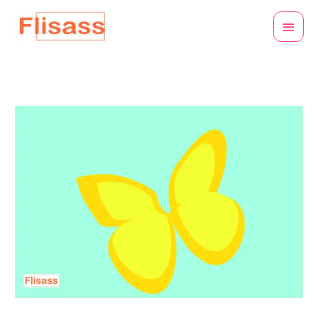
콘
메
텐
인
츠
로
메
건
뉴
너
뛰
기