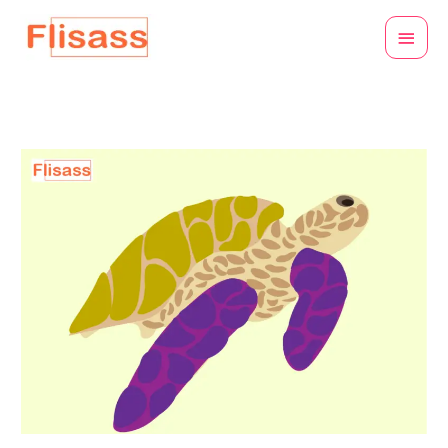
콘
메
텐
인
츠
로
메
건
뉴
너
뛰
기