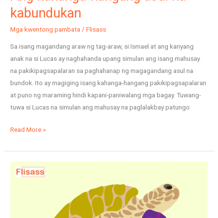
kabundukan
Mga kwentong pambata
/
Flisass
Sa isang magandang araw ng tag-araw, si Ismael at ang kanyang
anak na si Lucas ay naghahanda upang simulan ang isang mahusay
na pakikipagsapalaran sa paghahanap ng magagandang asul na
bundok. Ito ay magiging isang kahanga-hangang pakikipagsapalaran
at puno ng maraming hindi kapani-paniwalang mga bagay. Tuwang-
tuwa si Lucas na simulan ang mahusay na paglalakbay patungo
Read More »
Ang
pagong
na
may
mga