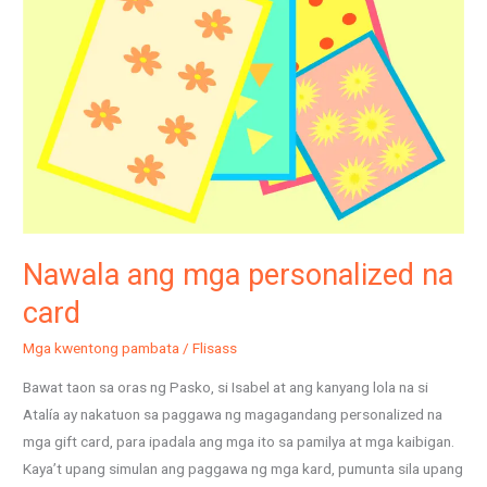
personalized
na
card
Nawala ang mga personalized na
card
Mga kwentong pambata
/
Flisass
Bawat taon sa oras ng Pasko, si Isabel at ang kanyang lola na si
Atalía ay nakatuon sa paggawa ng magagandang personalized na
mga gift card, para ipadala ang mga ito sa pamilya at mga kaibigan.
Kaya’t upang simulan ang paggawa ng mga kard, pumunta sila upang