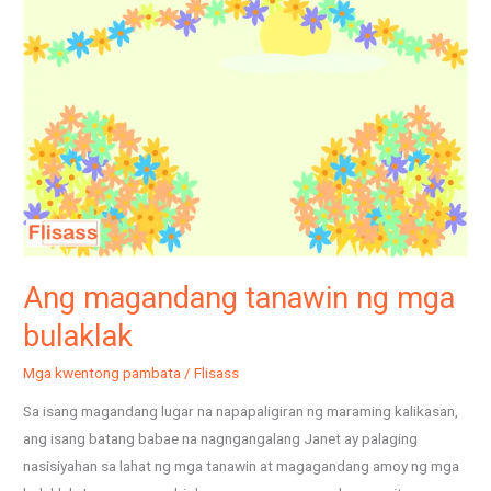
tanawin
ng
mga
bulaklak
Ang magandang tanawin ng mga
bulaklak
Mga kwentong pambata
/
Flisass
Sa isang magandang lugar na napapaligiran ng maraming kalikasan,
ang isang batang babae na nagngangalang Janet ay palaging
nasisiyahan sa lahat ng mga tanawin at magagandang amoy ng mga