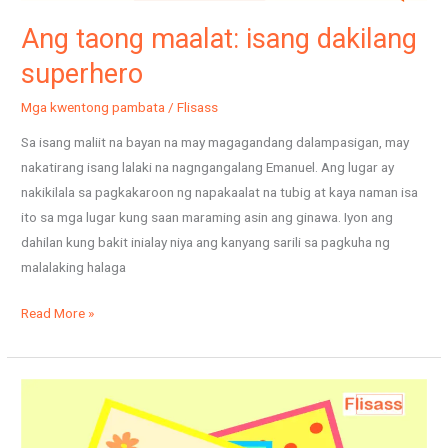
Ang taong maalat: isang dakilang
superhero
Mga kwentong pambata
/
Flisass
Sa isang maliit na bayan na may magagandang dalampasigan, may
nakatirang isang lalaki na nagngangalang Emanuel. Ang lugar ay
nakikilala sa pagkakaroon ng napakaalat na tubig at kaya naman isa
ito sa mga lugar kung saan maraming asin ang ginawa. Iyon ang
dahilan kung bakit inialay niya ang kanyang sarili sa pagkuha ng
malalaking halaga
Read More »
Nawala
ang
mga