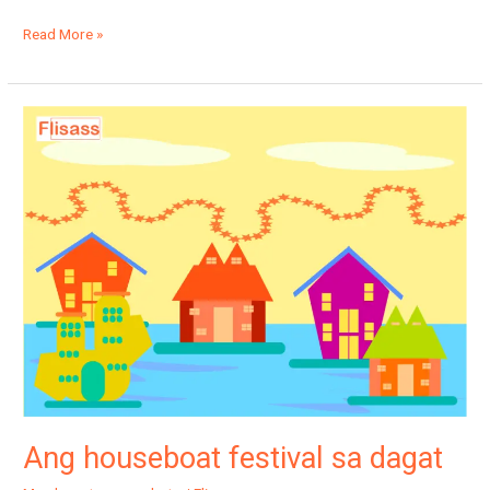
Read More »
Ang
houseboat
festival
sa
dagat
Ang houseboat festival sa dagat