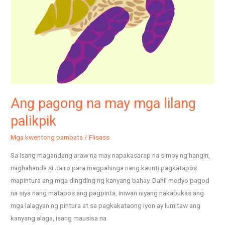
lilang
palikpik
Ang pagong na may mga lilang
palikpik
Mga kwentong pambata
/
Flisass
Sa isang magandang araw na may napakasarap na simoy ng hangin,
naghahanda si Jairo para magpahinga nang kaunti pagkatapos
mapintura ang mga dingding ng kanyang bahay. Dahil medyo pagod
na siya nang matapos ang pagpinta, iniwan niyang nakabukas ang
mga lalagyan ng pintura at sa pagkakataong iyon ay lumitaw ang
kanyang alaga, isang mausisa na