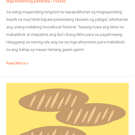
Mga kwentong pambata
/
Flisass
Sa isang magandang lungsod na napapalibutan ng magagandang
beach na may hindi kapani-paniwalang tanawin ng paligid, inihahanda
ang unang malaking houseboat festival. Tuwang-tuwa ang lahat na
makalahok at maipakita ang iba’t ibang likha para sa pagdiriwang.
Hanggang sa narinig nila ang isa sa mga alituntunin para makilahok,
na ang bahay ay maaari lamang gawin gamit
Read More »
Ang
sining
ng
magaling
na
panadero