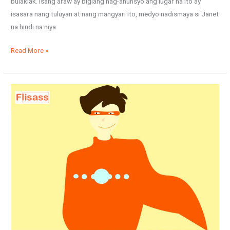
bulaklak. Isang araw ay biglang nag-anunsyo ang lugar na ito ay
isasara nang tuluyan at nang mangyari ito, medyo nadismaya si Janet
na hindi na niya
Read More »
Ang
taong
maalat:
isang
dakilang
superhero