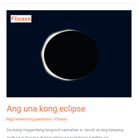
Ang
una
kong
eclipse
Ang una kong eclipse
Mga kwentong pambata
/
Flisass
Sa isang magandang lungsod nanirahan si Jacob at ang kanyang
anak na si Susana. Palagi nilang nagustuhang lumikha ng