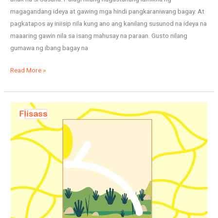
magagandang ideya at gawing mga hindi pangkaraniwang bagay. At
pagkatapos ay iniisip nila kung ano ang kanilang susunod na ideya na
maaaring gawin nila sa isang mahusay na paraan. Gusto nilang
gumawa ng ibang bagay na
Read More »
Isang
puting
lugar
sa
pintura
ng
sining