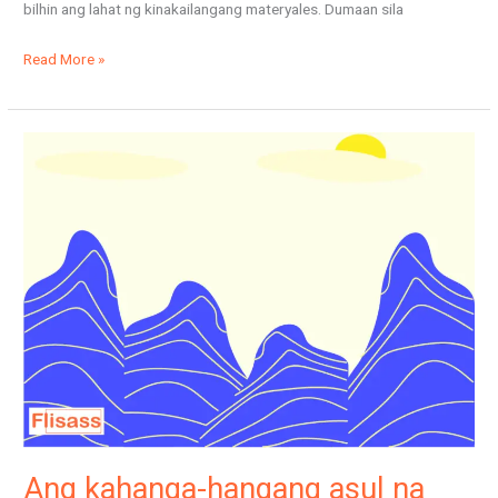
bilhin ang lahat ng kinakailangang materyales. Dumaan sila
Read More »
Ang
kahanga-
hangang
asul
na
kabundukan
Ang kahanga-hangang asul na